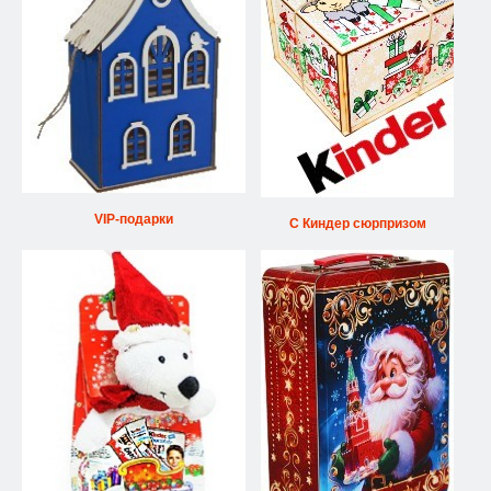
VIP-подарки
С Киндер сюрпризом