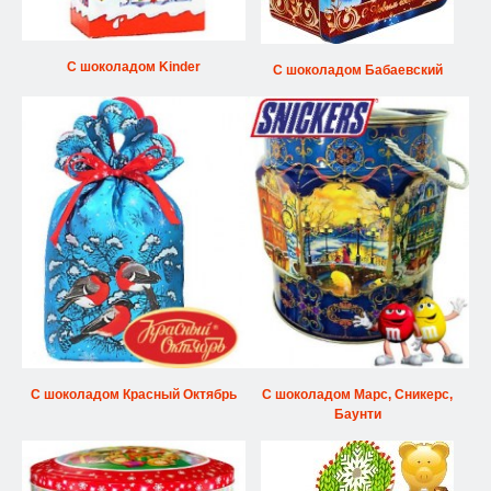
С шоколадом Kinder
С шоколадом Бабаевский
С шоколадом Красный Октябрь
С шоколадом Марс, Сникерс,
Баунти