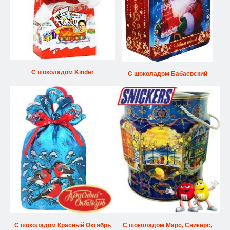
С шоколадом Kinder
С шоколадом Бабаевский
С шоколадом Красный Октябрь
С шоколадом Марс, Сникерс,