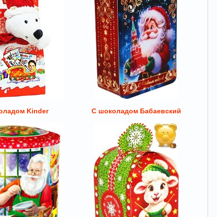
оладом Kinder
С шоколадом Бабаевский