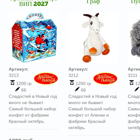
Граф
Пу
ВИП 2027
Артикул:
Артикул:
Арти
3213
3212
3211
1200 гр
1200 гр
12
66
66
Сладостей в Новый год
Сладостей в Новый год
Сладо
много не бывает.
много не бывает.
много
Самый большой набор
Самый большой набор
Самы
конфет от фабрики
конфет от Аленки и
конфе
Красный октябрь.
фабрики Красный
фабр
октябрь.
октяб