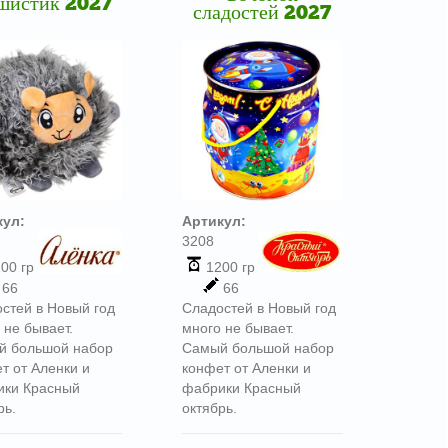
шистик 2027
сладостей 2027
кул:
Артикул:
3208
00 гр
1200 гр
66
66
стей в Новый год
Сладостей в Новый год
 не бывает.
много не бывает.
й большой набор
Самый большой набор
т от Аленки и
конфет от Аленки и
ики Красный
фабрики Красный
рь.
октябрь.