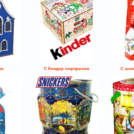
ки
С Киндер сюрпризом
С шок