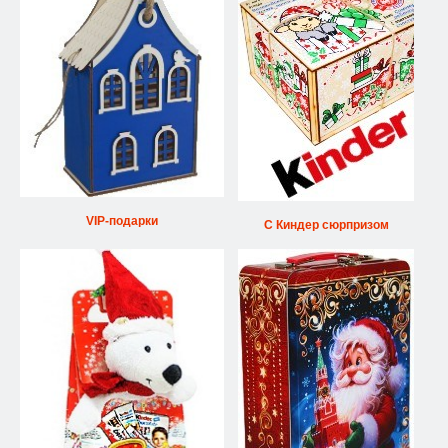
VIP-подарки
С Киндер сюрпризом