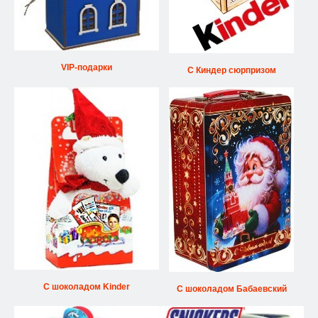
VIP-подарки
С Киндер сюрпризом
С шоколадом Kinder
С шоколадом Бабаевский