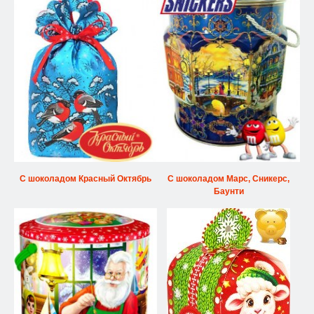
С шоколадом Красный Октябрь
С шоколадом Марс, Сникерс,
Баунти