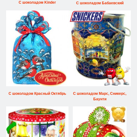
С шоколадом Kinder
С шоколадом Бабаевский
С шоколадом Красный Октябрь
С шоколадом Марс, Сникерс,
Баунти